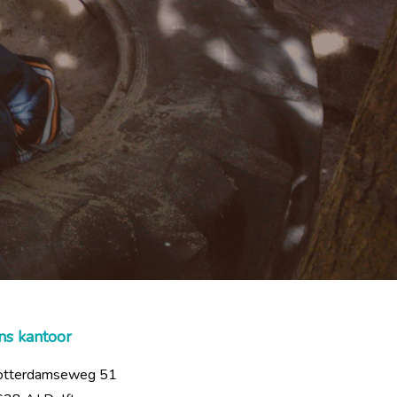
ns kantoor
otterdamseweg 51