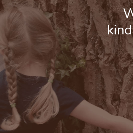
W
kind