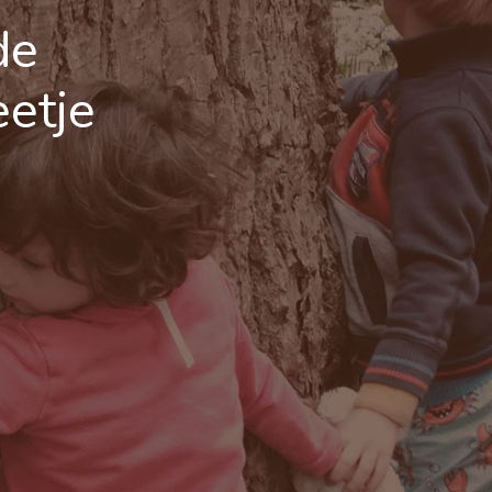
de
eetje