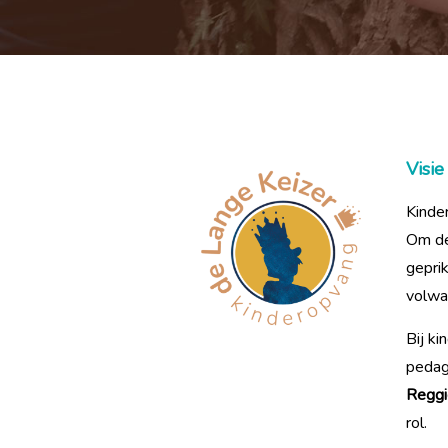
Visi
Kinde
Om de
gepri
volwa
Bij k
pedag
Reggi
rol.