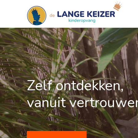
Zelf ontdek­­ken,
vanuit vertrou­we