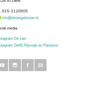
28 AJ Delft
015-2120905
info@delangekeizer.nl
cial media.
stagram De Lier
stagram Delft, Rijswijk en Pijnacker