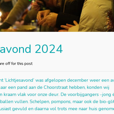
esavond 2024
 off for this post
ent ‘Lichtjesavond’ was afgelopen december weer een 
 jaar een pand aan de Choorstraat hebben, konden wij
een kraam vlak voor onze deur. De voorbijgangers -jong 
tballen vullen. Schelpen, pompons, maar ook de bio-gli
usiast gevuld en daarna vol trots mee naar huis genom