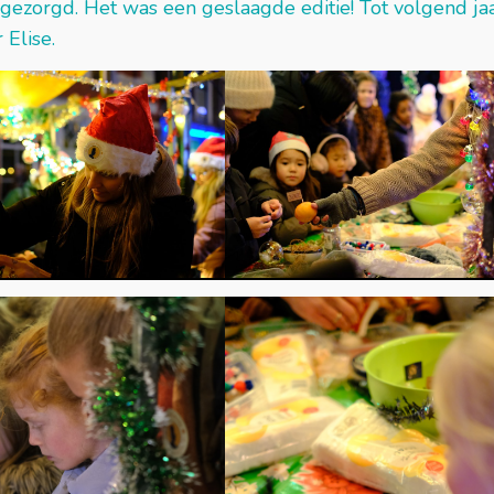
 gezorgd. Het was een geslaagde editie! Tot volgend jaa
 Elise.