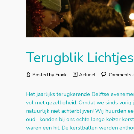
Terugblik Lichtj
Posted by
Frank
Actueel
Comments are
Het jaarlijks terugkerende Delftse evenem
vol met gezelligheid. Omdat we sinds vorig
natuurlijk niet achterblijven! Wij huurden 
oud- konden bij ons echte lange keizer kers
waren een hit. De kerstballen werden entho