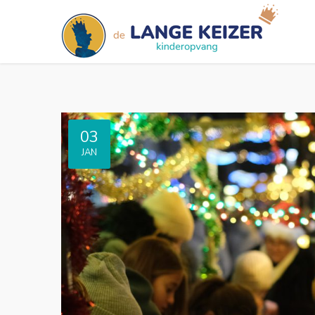
03
JAN