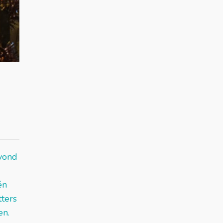
avond
én
tters
en.