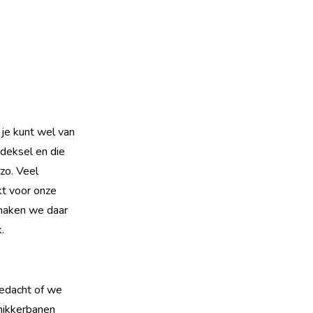
r je kunt wel van
 deksel en die
 zo. Veel
t voor onze
 maken we daar
.
bedacht of we
knikkerbanen