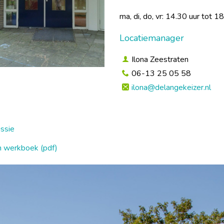
ma, di, do, vr: 14.30 uur tot 18
Locatiemanager
Ilona Zeestraten
06-13 25 05 58
ilona@delangekeizer.nl
ssie
 werkboek (pdf)