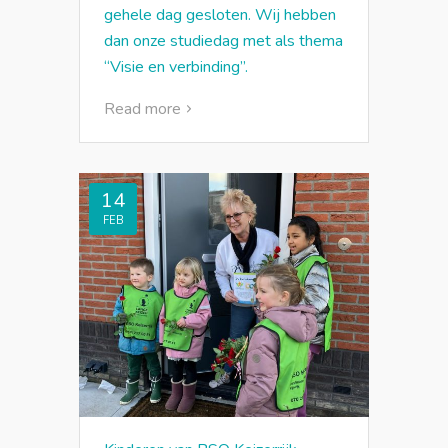
gehele dag gesloten. Wij hebben
dan onze studiedag met als thema
“Visie en verbinding”.
Read more
14
FEB