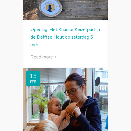
Opening ‘Het Knusse Keizerpad’ in
de Delftse Hout op zaterdag 6
mei.
Read more
15
FEB